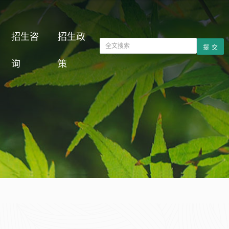
招生咨
招生政
询
策